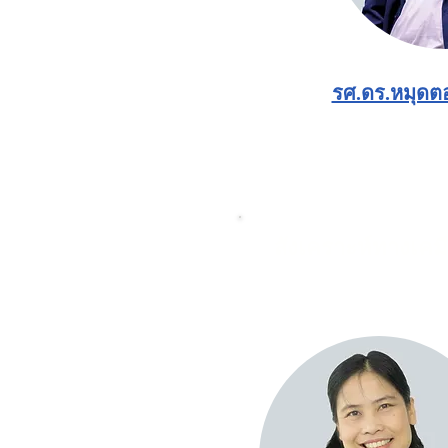
รศ.ดร.หมุดต
สังเคราะห์ทางเค