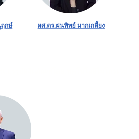
ูฤกษ์
ผศ.ดร.ฝนทิพย์ มากเกลี้ยง
รแปรรูปผลิตภัณฑ์โดยเทคโนโลยีไมโครเวฟ