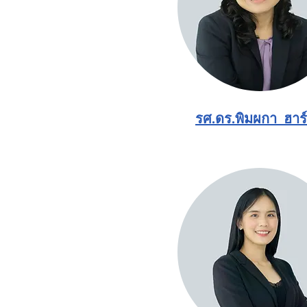
รศ.ดร.พิมผกา ฮาร์