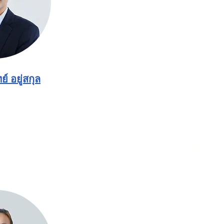
์ อยู่สกุล
ไลซิสและการแปรรูปชีวมวลโดยเทคโนโลยีไมโ