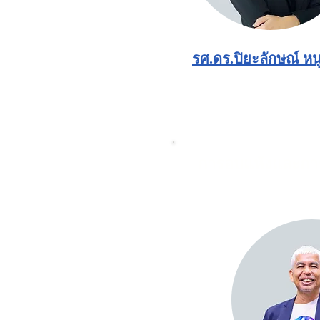
รศ.ดร.ปิยะลักษณ์ หน
การอบแห้งและกา