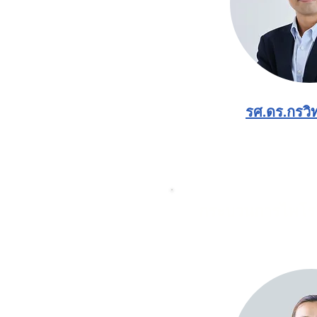
รศ.ดร.กรวิทย
กระบวนการไพโร