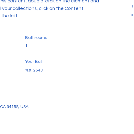
this content, double-click on the element and 
1
your collections, click on the Content 
i
the left.
Bathrooms
1
Year Built
พ.ศ. 2543
, CA 94158, USA