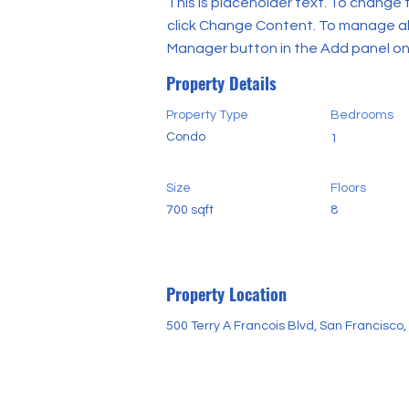
This is placeholder text. To change 
click Change Content. To manage all 
Manager button in the Add panel on 
Property Details
Property Type
Bedrooms
Condo
1
Size
Floors
700 sqft
8
Property Location
500 Terry A Francois Blvd, San Francisco