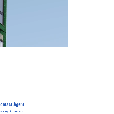
ontact Agent
shley Amerson