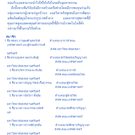
ยอมรับและสามารถนำไปใช้ได้จริงในระดับอุตสาหกรรม
อีกทั้งทางทีมวิจัยยังมีการสร้างเครือข่ายโดยมีการขอทุนร่วมกับ
กลุ่มเกษตรกรผู้เพาะปลูกบัวบก และวิสาหกิจชุมชนในการพัฒนา
ผลิตภัณฑ์สมุนไพรแปรรูปเวชสำอาง และอาหารสุขภาพที่มี
คุณภาพสูงและคงคุณค่าสารออกฤทธิ์ที่มีการนำเทคโนโลยีดัง
กล่าวมาใช้ในงานวิจัยด้วย
สมาชิก
ชื่อ รศ.ดร. ภาณุพงศ์ พุทธรักษ์ ตำแหน่ง อาจารย์ คณะ
เภสัชศาสตร์ และผู้ช่วยอธิการบดี​
สังกัด มหาวิทยาลัยสงขลา
นครินทร์
ชื่อ ดร.เบญจพร นพประดิษฐ์ ตำแหน่ง นักวิจัยหลังปริญญาเอก
สังกัด คณะเภสัชศาสตร์
มหาวิทยาลัยสงขลานครินทร์
3. ชื่อ ดร.ภัทรวรรณ มะลิแย้ม ตำแหน่ง อาจารย์
สังกัด คณะแพทย์แผนไทย
มหาวิทยาลัยสงขลานครินทร์
4. ชื่อ นางสาวธัญญารัตน์ เกื้อสุวรรณ ตำแหน่ง ผู้ช่วยวิจัย
สังกัด คณะเภสัชศาสตร์
มหาวิทยาลัยสงขลานครินทร์
5. ชื่อ นางสาวนิจวิภา ตั้นอิ่ม ตำแหน่ง ผู้ช่วยวิจัย
สังกัด คณะเภสัชศาสตร์
มหาวิทยาลัยสงขลานครินทร์
6. ชื่อ นางสาวธนวรรณ แซ่หลี ตำแหน่ง นักศึกษาปริญญา
เอก
สังกัด คณะเภสัชศาสตร์
มหาวิทยาลัยสงขลานครินทร์
7. ชื่อ นางสาวปารณีย์ สุขลิ่ม ตำแหน่ง นักศึกษาปริญญาเอก
สังกัด คณะเภสัชศาสตร์
มหาวิทยาลัยสงขลานครินทร์