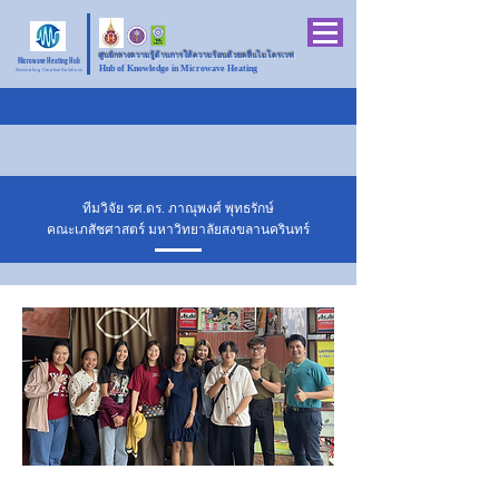
ศูนย์กลางความรู้ด้านการให้ความร้อนด้วยคลื่นไมโครเวฟ
Microwave Heating Hub
Hub of Knowledge in Microwave Heating
Illuminating Creative Solutions
ทีมวิจัย รศ.ดร. ภาณุพงศ์ พุทธรักษ์
คณะเภสัชศาสตร์ มหาวิทยาลัยสงขลานครินทร์